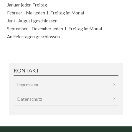
Schauffele
Januar jeden Freitag
Zutrittsregelung
Februar - Mai jeden 1. Freitag im Monat
Schauffele
Juni - August geschlossen
Tabuzonen
September - Dezember jeden 1. Freitag im Monat
Schauffele
An Feiertagen geschlossen
Gemeindeloch
I/II
Altrhein
KONTAKT
Kiefer-
Rathjens
Navigation
Impressum
Hafen-
überspringen
Ritterhecke
Datenschutz
Altwasser
Hörnel-
Altrhein