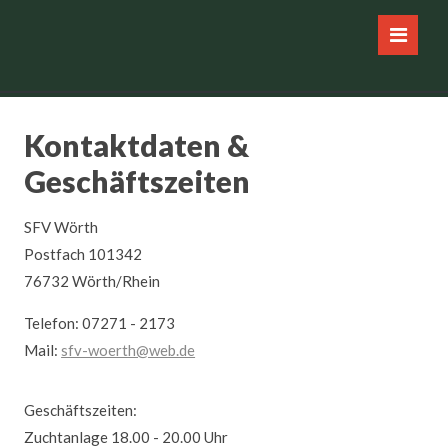
Navigation
HOME
überspringen
SFV
Vorstand
Chronik
Mitgliedschaft
Kontaktdaten &
Gebührenübersicht
Geschäftszeiten
Aufnahmeantrag
SFV Wörth
FISCHZUCHT
Postfach 101342
Daten
76732 Wörth/Rhein
zur
Anlage
Telefon: 07271 - 2173
Ausfischen/Fischbesatz
Mail:
sfv-woerth@web.de
Bilder
GEWÄSSER
Geschäftszeiten:
Gewässerübersicht
Zuchtanlage 18.00 - 20.00 Uhr