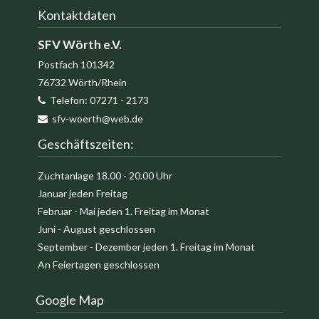
AKTUELLES
Kontaktdaten
FISCHERFEST
Fischerfest
SFV Wörth e.V.
2026
Postfach 101342
Fischerfeste
76732
Wörth/Rhein
Bilder
Telefon:
07271 - 2173
/
sfv-woerth@web.de
Presseartikel
Geschäftszeiten:
SFV-
Zuchtanlage 18.00 - 20.00 Uhr
Jugend
Januar jeden Freitag
Veranstaltungen
Februar - Mai jeden 1. Freitag im Monat
2026
Juni - August geschlossen
September - Dezember jeden 1. Freitag im Monat
LINKS
An Feiertagen geschlossen
INTERN
KONTAKT
Google Map
Impressum