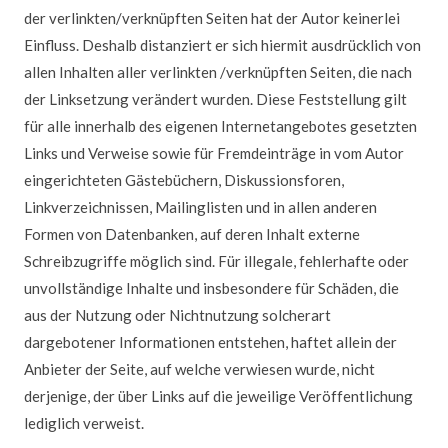
AKTUELLES
der verlinkten/verknüpften Seiten hat der Autor keinerlei
FISCHERFEST
Einfluss. Deshalb distanziert er sich hiermit ausdrücklich von
Fischerfest
allen Inhalten aller verlinkten /verknüpften Seiten, die nach
2026
der Linksetzung verändert wurden. Diese Feststellung gilt
Fischerfeste
für alle innerhalb des eigenen Internetangebotes gesetzten
Bilder
Links und Verweise sowie für Fremdeinträge in vom Autor
/
eingerichteten Gästebüchern, Diskussionsforen,
Presseartikel
Linkverzeichnissen, Mailinglisten und in allen anderen
SFV-
Formen von Datenbanken, auf deren Inhalt externe
Jugend
Schreibzugriffe möglich sind. Für illegale, fehlerhafte oder
Veranstaltungen
unvollständige Inhalte und insbesondere für Schäden, die
2026
aus der Nutzung oder Nichtnutzung solcherart
dargebotener Informationen entstehen, haftet allein der
LINKS
Anbieter der Seite, auf welche verwiesen wurde, nicht
INTERN
derjenige, der über Links auf die jeweilige Veröffentlichung
KONTAKT
lediglich verweist.
Impressum