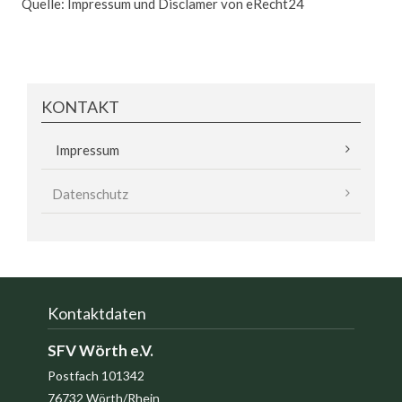
Quelle: Impressum und Disclamer von eRecht24
KONTAKT
Navigation
Impressum
überspringen
Datenschutz
Kontaktdaten
SFV Wörth e.V.
Postfach 101342
76732
Wörth/Rhein