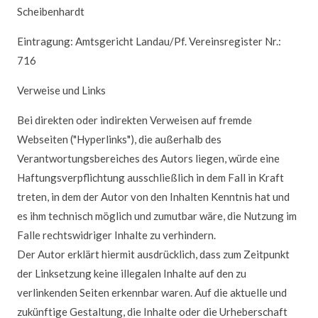
Schauffele
Scheibenhardt
Zutrittsregelung
Eintragung: Amtsgericht Landau/Pf. Vereinsregister Nr.:
Schauffele
716
Tabuzonen
Schauffele
Verweise und Links
Gemeindeloch
Bei direkten oder indirekten Verweisen auf fremde
I/II
Webseiten ("Hyperlinks"), die außerhalb des
Altrhein
Verantwortungsbereiches des Autors liegen, würde eine
Kiefer-
Haftungsverpflichtung ausschließlich in dem Fall in Kraft
Rathjens
treten, in dem der Autor von den Inhalten Kenntnis hat und
Hafen-
es ihm technisch möglich und zumutbar wäre, die Nutzung im
Ritterhecke
Falle rechtswidriger Inhalte zu verhindern.
Altwasser
Der Autor erklärt hiermit ausdrücklich, dass zum Zeitpunkt
Hörnel-
der Linksetzung keine illegalen Inhalte auf den zu
Altrhein
verlinkenden Seiten erkennbar waren. Auf die aktuelle und
zukünftige Gestaltung, die Inhalte oder die Urheberschaft