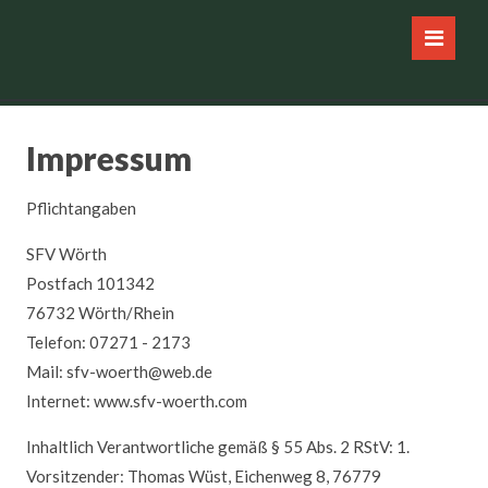
Navigation
HOME
überspringen
SFV
Vorstand
Chronik
Mitgliedschaft
Impressum
Gebührenübersicht
Aufnahmeantrag
Pflichtangaben
FISCHZUCHT
SFV Wörth
Daten
Postfach 101342
zur
76732 Wörth/Rhein
Anlage
Telefon: 07271 - 2173
Ausfischen/Fischbesatz
Mail: sfv-woerth@web.de
Bilder
Internet: www.sfv-woerth.com
GEWÄSSER
Inhaltlich Verantwortliche gemäß § 55 Abs. 2 RStV: 1.
Gewässerübersicht
Vorsitzender: Thomas Wüst, Eichenweg 8, 76779